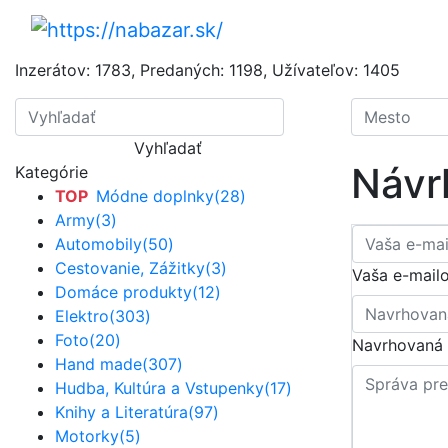
Inzerátov:
1783
,
Predaných:
1198
,
Užívateľov:
1405
Vyhľadať
Návr
Kategórie
TOP
Módne doplnky
(28)
Army
(3)
Automobily
(50)
Cestovanie, Zážitky
(3)
Vaša e-mail
Domáce produkty
(12)
Elektro
(303)
Foto
(20)
Navrhovaná 
Hand made
(307)
Hudba, Kultúra a Vstupenky
(17)
Knihy a Literatúra
(97)
Motorky
(5)