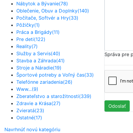
Nábytok a Bývanie
(78)
Oblečenie, Obuv a Doplnky
(140)
Počítače, Softvér a Hry
(33)
Pôžičky
(1)
Práca a Brigády
(11)
Pre deti
(122)
Reality
(7)
Služby a Servis
(40)
Správa pre 
Stavba a Záhrada
(41)
Stroje a Náradie
(19)
Športové potreby a Voľný čas
(33)
Telefónne zariadenia
(26)
Www...
(9)
Zberateľstvo a starožitnosti
(339)
Zdravie a Krása
(27)
Odoslať
Zvieratá
(23)
Ostatné
(17)
Navrhnúť novú kategóriu