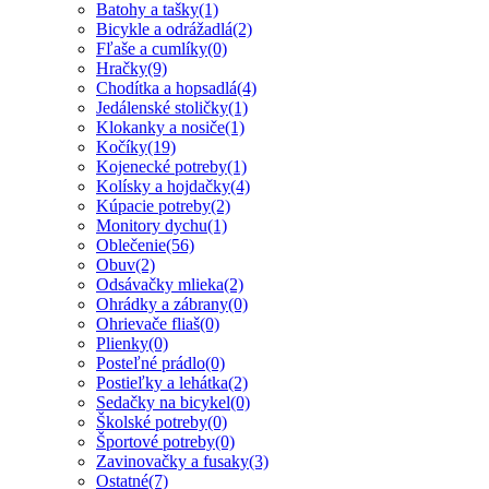
Batohy a tašky
(1)
Bicykle a odrážadlá
(2)
Fľaše a cumlíky
(0)
Hračky
(9)
Chodítka a hopsadlá
(4)
Jedálenské stoličky
(1)
Klokanky a nosiče
(1)
Kočíky
(19)
Kojenecké potreby
(1)
Kolísky a hojdačky
(4)
Kúpacie potreby
(2)
Monitory dychu
(1)
Oblečenie
(56)
Obuv
(2)
Odsávačky mlieka
(2)
Ohrádky a zábrany
(0)
Ohrievače fliaš
(0)
Plienky
(0)
Posteľné prádlo
(0)
Postieľky a lehátka
(2)
Sedačky na bicykel
(0)
Školské potreby
(0)
Športové potreby
(0)
Zavinovačky a fusaky
(3)
Ostatné
(7)