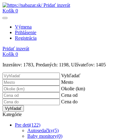
Pridať inzerát
Košík
0
Výmena
Prihlásenie
Registrácia
Pridať inzerát
Košík
0
Inzerátov:
1783
,
Predaných:
1198
,
Užívateľov:
1405
Vyhľadať
Mesto
Okolie (km)
Cena od
Cena do
Vyhľadať
Kategórie
Pre deti
(122)
Autosedačky
(5)
Baby monitory
(0)