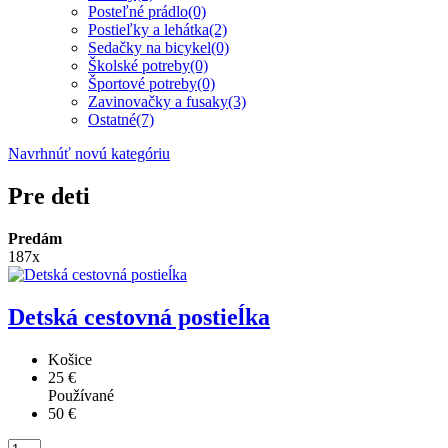
Posteľné prádlo
(0)
Postieľky a lehátka
(2)
Sedačky na bicykel
(0)
Školské potreby
(0)
Športové potreby
(0)
Zavinovačky a fusaky
(3)
Ostatné
(7)
Navrhnúť novú kategóriu
Pre deti
Predám
187x
Detská cestovná postieĺka
Košice
25 €
Používané
50 €