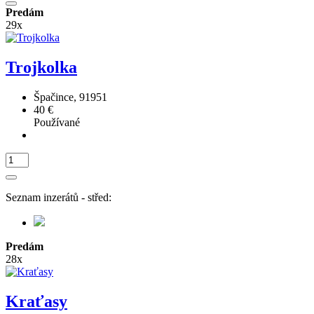
Predám
29x
Trojkolka
Špačince, 91951
40 €
Používané
Seznam inzerátů - střed:
Predám
28x
Kraťasy