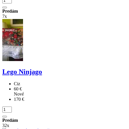
Predám
7x
Lego Ninjago
Ciz
60 €
Nové
170 €
Predám
32x