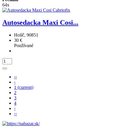
64x
Autosedacka Maxi Cosi...
Holíč, 90851
30 €
Používané
‹‹
‹
1
(current)
2
3
4
›
››