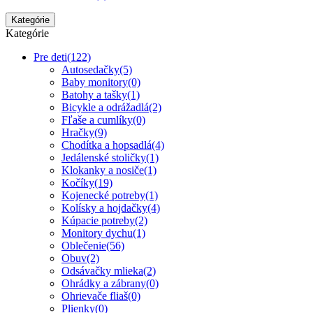
Kategórie
Kategórie
Pre deti
(122)
Autosedačky
(5)
Baby monitory
(0)
Batohy a tašky
(1)
Bicykle a odrážadlá
(2)
Fľaše a cumlíky
(0)
Hračky
(9)
Chodítka a hopsadlá
(4)
Jedálenské stoličky
(1)
Klokanky a nosiče
(1)
Kočíky
(19)
Kojenecké potreby
(1)
Kolísky a hojdačky
(4)
Kúpacie potreby
(2)
Monitory dychu
(1)
Oblečenie
(56)
Obuv
(2)
Odsávačky mlieka
(2)
Ohrádky a zábrany
(0)
Ohrievače fliaš
(0)
Plienky
(0)