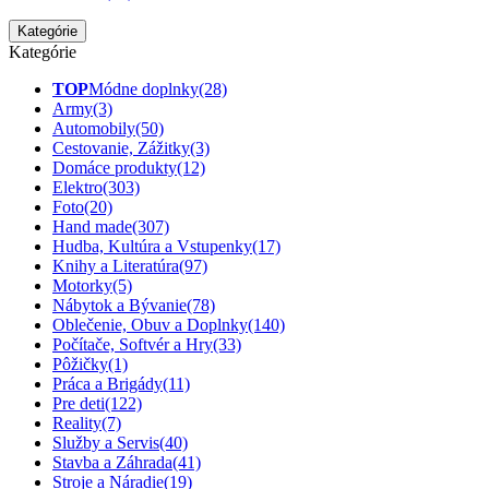
Kategórie
Kategórie
TOP
Módne doplnky
(28)
Army
(3)
Automobily
(50)
Cestovanie, Zážitky
(3)
Domáce produkty
(12)
Elektro
(303)
Foto
(20)
Hand made
(307)
Hudba, Kultúra a Vstupenky
(17)
Knihy a Literatúra
(97)
Motorky
(5)
Nábytok a Bývanie
(78)
Oblečenie, Obuv a Doplnky
(140)
Počítače, Softvér a Hry
(33)
Pôžičky
(1)
Práca a Brigády
(11)
Pre deti
(122)
Reality
(7)
Služby a Servis
(40)
Stavba a Záhrada
(41)
Stroje a Náradie
(19)