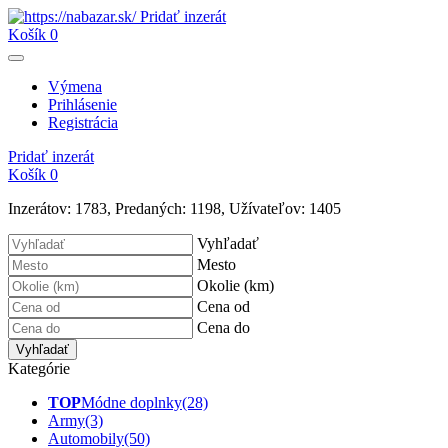
Pridať inzerát
Košík
0
Výmena
Prihlásenie
Registrácia
Pridať inzerát
Košík
0
Inzerátov:
1783
,
Predaných:
1198
,
Užívateľov:
1405
Vyhľadať
Mesto
Okolie (km)
Cena od
Cena do
Vyhľadať
Kategórie
TOP
Módne doplnky
(28)
Army
(3)
Automobily
(50)