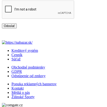
Odoslať
Kreditový systém
Cenník
Súťaž
Obchodné podmienky
GDPR
Odstúpenie od zmluvy
Ponuka reklamných bannerov
Kontakt
Médiá o nás
Žilinské Športy