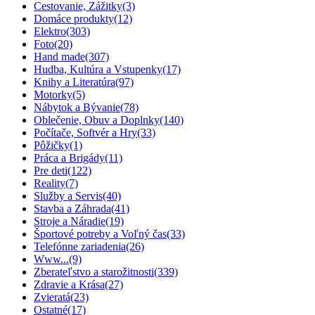
Cestovanie, Zážitky
(3)
Domáce produkty
(12)
Elektro
(303)
Foto
(20)
Hand made
(307)
Hudba, Kultúra a Vstupenky
(17)
Knihy a Literatúra
(97)
Motorky
(5)
Nábytok a Bývanie
(78)
Oblečenie, Obuv a Doplnky
(140)
Počítače, Softvér a Hry
(33)
Pôžičky
(1)
Práca a Brigády
(11)
Pre deti
(122)
Reality
(7)
Služby a Servis
(40)
Stavba a Záhrada
(41)
Stroje a Náradie
(19)
Športové potreby a Voľný čas
(33)
Telefónne zariadenia
(26)
Www...
(9)
Zberateľstvo a starožitnosti
(339)
Zdravie a Krása
(27)
Zvieratá
(23)
Ostatné
(17)