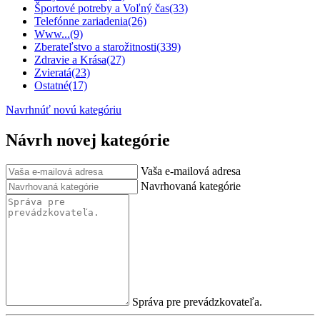
Športové potreby a Voľný čas
(33)
Telefónne zariadenia
(26)
Www...
(9)
Zberateľstvo a starožitnosti
(339)
Zdravie a Krása
(27)
Zvieratá
(23)
Ostatné
(17)
Navrhnúť novú kategóriu
Návrh novej kategórie
Vaša e-mailová adresa
Navrhovaná kategórie
Správa pre prevádzkovateľa.