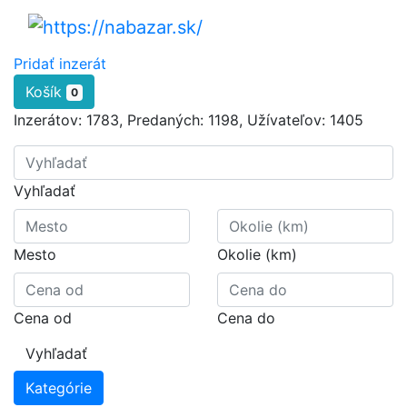
Pridať inzerát
Košík
0
Inzerátov:
1783
,
Predaných:
1198
,
Užívateľov:
1405
Vyhľadať
Mesto
Okolie (km)
Cena od
Cena do
Vyhľadať
Kategórie