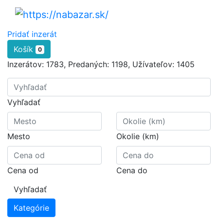
Pridať inzerát
Košík
0
Inzerátov:
1783
,
Predaných:
1198
,
Užívateľov:
1405
Vyhľadať
Mesto
Okolie (km)
Cena od
Cena do
Vyhľadať
Kategórie