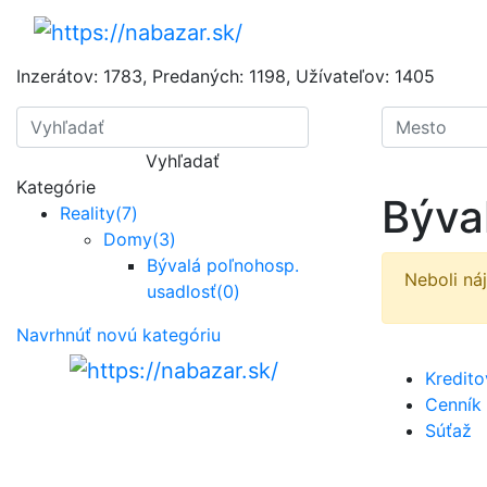
Inzerátov:
1783
,
Predaných:
1198
,
Užívateľov:
1405
Vyhľadať
Kategórie
Býva
Reality
(7)
Domy
(3)
Bývalá poľnohosp.
Neboli ná
usadlosť
(0)
Navrhnúť novú kategóriu
Kredit
Cenník
Súťaž