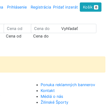
na
Prihlásenie
Registrácia
Pridať inzerát
Košík
0
Vyhľadať
Cena od
Cena do
Ponuka reklamných bannerov
Kontakt
y
Médiá o nás
Žilinské Športy