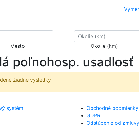
Výme
Mesto
Okolie (km)
lá poľnohosp. usadlosť
jdené žiadne výsledky
ový systém
Obchodné podmienky
GDPR
Odstúpenie od zmluv