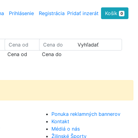
na
Prihlásenie
Registrácia
Pridať inzerát
Košík
0
Vyhľadať
Cena od
Cena do
Ponuka reklamných bannerov
Kontakt
y
Médiá o nás
Žilinské Športy