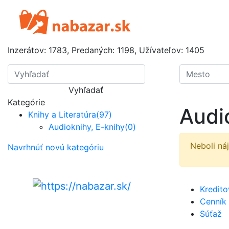
Inzerátov:
1783
,
Predaných:
1198
,
Užívateľov:
1405
Vyhľadať
Kategórie
Audi
Knihy a Literatúra
(97)
Audioknihy, E-knihy
(0)
Neboli ná
Navrhnúť novú kategóriu
Kredit
Cenník
Súťaž