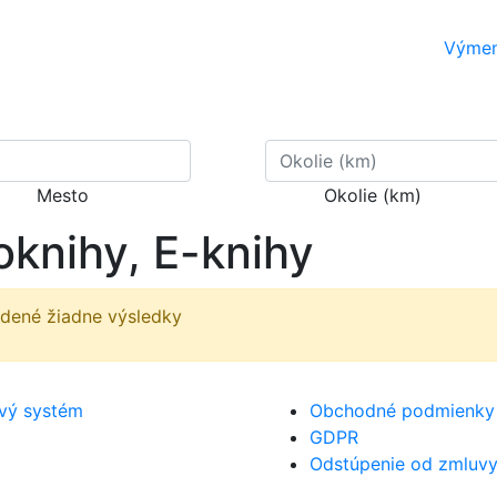
Výme
Mesto
Okolie (km)
oknihy, E-knihy
jdené žiadne výsledky
ový systém
Obchodné podmienky
GDPR
Odstúpenie od zmluv