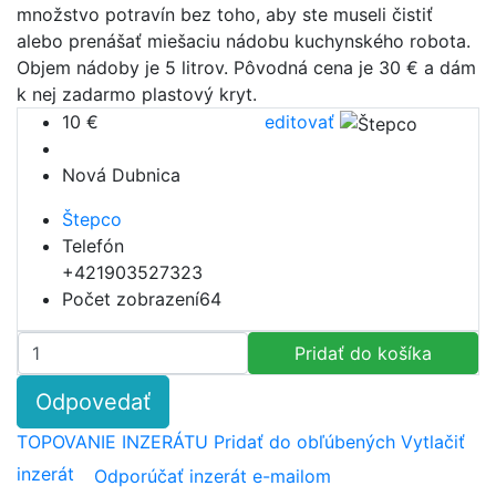
množstvo potravín bez toho, aby ste museli čistiť
alebo prenášať miešaciu nádobu kuchynského robota.
Objem nádoby je 5 litrov. Pôvodná cena je 30 € a dám
k nej zadarmo plastový kryt.
10 €
editovať
Nová Dubnica
Štepco
Telefón
+421903527323
Počet zobrazení
64
Odpovedať
TOPOVANIE INZERÁTU
Pridať do obľúbených
Vytlačiť
inzerát
Odporúčať inzerát e-mailom