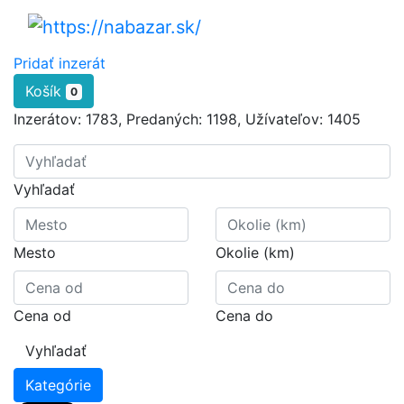
Pridať inzerát
Košík
0
Inzerátov:
1783
,
Predaných:
1198
,
Užívateľov:
1405
Vyhľadať
Mesto
Okolie (km)
Cena od
Cena do
Vyhľadať
Kategórie