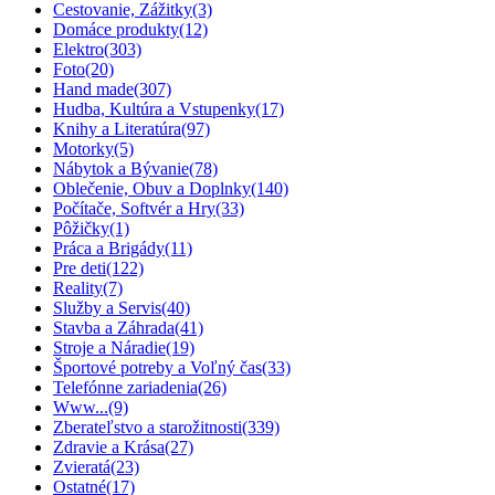
Cestovanie, Zážitky
(3)
Domáce produkty
(12)
Elektro
(303)
Foto
(20)
Hand made
(307)
Hudba, Kultúra a Vstupenky
(17)
Knihy a Literatúra
(97)
Motorky
(5)
Nábytok a Bývanie
(78)
Oblečenie, Obuv a Doplnky
(140)
Počítače, Softvér a Hry
(33)
Pôžičky
(1)
Práca a Brigády
(11)
Pre deti
(122)
Reality
(7)
Služby a Servis
(40)
Stavba a Záhrada
(41)
Stroje a Náradie
(19)
Športové potreby a Voľný čas
(33)
Telefónne zariadenia
(26)
Www...
(9)
Zberateľstvo a starožitnosti
(339)
Zdravie a Krása
(27)
Zvieratá
(23)
Ostatné
(17)