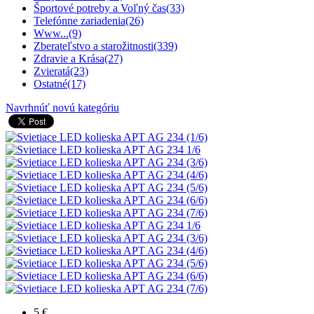
Športové potreby a Voľný čas
(33)
Telefónne zariadenia
(26)
Www...
(9)
Zberateľstvo a starožitnosti
(339)
Zdravie a Krása
(27)
Zvieratá
(23)
Ostatné
(17)
Navrhnúť novú kategóriu
5 €