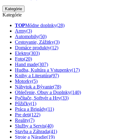
Kategórie
Kategórie
TOP
Módne doplnky
(28)
Army
(3)
Automobily
(50)
Cestovanie, Zážitky
(3)
Domáce produkty
(12)
Elektro
(303)
Foto
(20)
Hand made
(307)
Hudba, Kultúra a Vstupenky
(17)
Knihy a Literatúra
(97)
Motorky
(5)
Nábytok a Bývanie
(78)
Oblečenie, Obuv a Doplnky
(140)
Počítače, Softvér a Hry
(33)
Pôžičky
(1)
Práca a Brigády
(11)
Pre deti
(122)
Reality
(7)
Služby a Servis
(40)
Stavba a Záhrada
(41)
Stroje a Náradie
(19)