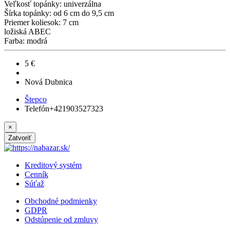
Veľkosť topánky: univerzálna
Šírka topánky: od 6 cm do 9,5 cm
Priemer koliesok: 7 cm
ložiská ABEC
Farba: modrá
5 €
Nová Dubnica
Štepco
Telefón
+421903527323
×
Zatvoriť
Kreditový systém
Cenník
Súťaž
Obchodné podmienky
GDPR
Odstúpenie od zmluvy