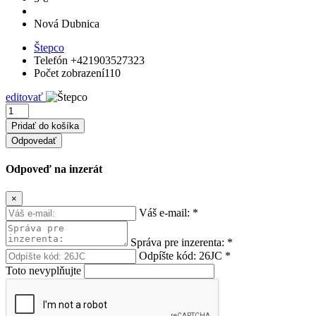
Nová Dubnica
Štepco
Telefón
+421903527323
Počet zobrazení
110
editovať
Odpovedať
Odpoveď na inzerát
×
Váš e-mail:
*
Správa pre inzerenta:
*
Odpíšte kód:
26JC
*
Toto nevyplňujte