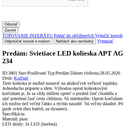
Odoslať
Zavrieť
TOPOVANIE INZERÁTU
Pridať do obľúbených
Vytlačiť inzerát
Vymazať
Odporúčať inzerát e-mailom
Nahlásiť ako nevhodný
Predám:
Svietiace LED kolieska APT AG
234
ID:
3801
Stav:
Používané
Typ:
Predám
Dátum vloženia:
28.05.2026
Druh:
Korčule
Tieto kolieska je možné nastaviť na akúkoľvek veľkosť topánky.
Jednoducho pripnete a idete. Výhodou oproti kolieskovým
korčuliam je, že sa vždy môžete oprieť o prednú časť chodidla a
ujsť potrebnú časť cesty chôdzou. Sú stabilnejšie. Oproti korčuliam
ich možno tiež veľmi ľahko a rýchlo nasadiť. Sú veľmi skladné. Pri
jazde svieti (bez batérií, na dynamo).
Špecifikácia:
Materiál: plast
LED diódy: 3x LED (farebná)