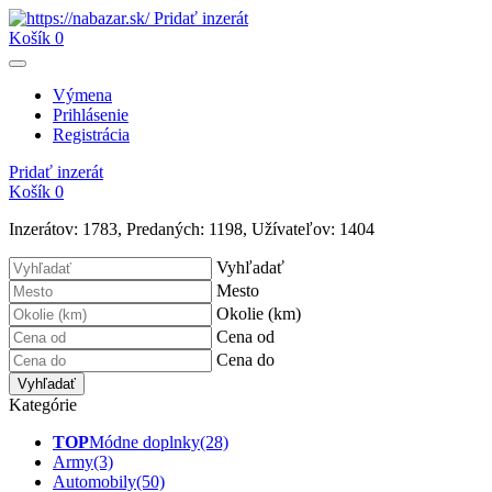
Pridať inzerát
Košík
0
Výmena
Prihlásenie
Registrácia
Pridať inzerát
Košík
0
Inzerátov:
1783
,
Predaných:
1198
,
Užívateľov:
1404
Vyhľadať
Mesto
Okolie (km)
Cena od
Cena do
Vyhľadať
Kategórie
TOP
Módne doplnky
(28)
Army
(3)
Automobily
(50)