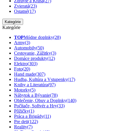
Zdravie a Krása
(27)
Zvieratá
(23)
Ostatné
(17)
Kategórie
Kategórie
TOP
Módne doplnky
(28)
Army
(3)
Automobily
(50)
Cestovanie, Zážitky
(3)
Domáce produkty
(12)
Elektro
(303)
Foto
(20)
Hand made
(307)
Hudba, Kultúra a Vstupenky
(17)
Knihy a Literatúra
(97)
Motorky
(5)
Nábytok a Bývanie
(78)
Oblečenie, Obuv a Doplnky
(140)
Počítače, Softvér a Hry
(33)
Pôžičky
(1)
Práca a Brigády
(11)
Pre deti
(122)
Reality
(7)