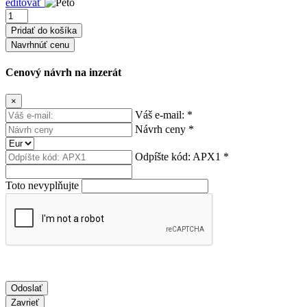
editovať
Navrhnúť cenu
Cenový návrh na inzerát
×
Váš e-mail:
*
Návrh ceny
*
Odpíšte kód:
APX1
*
Toto nevyplňujte
Odoslať
Zavrieť