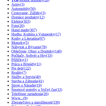
TOP
Módne doplnky
(28)
Army
(3)
Automobily
(50)
Cestovanie, Zážitky
(3)
Domáce produkty
(12)
Elektro
(303)
Foto
(20)
Hand made
(307)
Hudba, Kultúra a Vstupenky
(17)
Knihy a Literatúra
(97)
Motorky
(5)
Nábytok a Bývanie
(78)
Oblečenie, Obuv a Doplnky
(140)
Počítače, Softvér a Hry
(33)
Pôžičky
(1)
Práca a Brigády
(11)
Pre deti
(122)
Reality
(7)
Služby a Servis
(40)
Stavba a Záhrada
(41)
Stroje a Náradie
(19)
Športové potreby a Voľný čas
(33)
Telefónne zariadenia
(26)
Www...
(9)
Zberateľstvo a starožitnosti
(339)