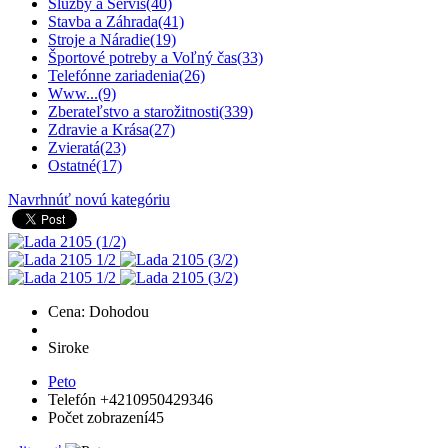
Služby a Servis
(40)
Stavba a Záhrada
(41)
Stroje a Náradie
(19)
Športové potreby a Voľný čas
(33)
Telefónne zariadenia
(26)
Www...
(9)
Zberateľstvo a starožitnosti
(339)
Zdravie a Krása
(27)
Zvieratá
(23)
Ostatné
(17)
Navrhnúť novú kategóriu
Cena: Dohodou
Siroke
Peto
Telefón
+4210950429346
Počet zobrazení
45