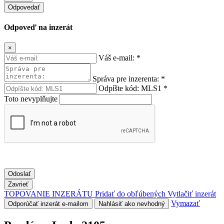
Odpovedať
Odpoveď na inzerát
×
Váš e-mail:
*
Správa pre inzerenta:
*
Odpíšte kód:
MLS1
*
Toto nevyplňujte
Odoslať
Zavrieť
TOPOVANIE INZERÁTU
Pridať do obľúbených
Vytlačiť inzerát
Vymazať
Odporúčať inzerát e-mailom
Nahlásiť ako nevhodný