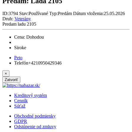
Predám:
Lada 2105
ID:
3794
Stav:
Používané
Typ:
Predám
Dátum vloženia:
25.05.2026
Druh:
Veterány
Predam ladu 2105
Cena: Dohodou
Siroke
Peto
Telefón
+4210950429346
×
Zatvoriť
Kreditový systém
Cenník
Súťaž
Obchodné podmienky
GDPR
Odstúpenie od zmluvy