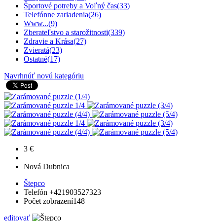
Športové potreby a Voľný čas
(33)
Telefónne zariadenia
(26)
Www...
(9)
Zberateľstvo a starožitnosti
(339)
Zdravie a Krása
(27)
Zvieratá
(23)
Ostatné
(17)
Navrhnúť novú kategóriu
3 €
Nová Dubnica
Štepco
Telefón
+421903527323
Počet zobrazení
148
editovať