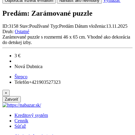
Vymazať
Odporúčať inzerát e-mailom
Nahlásiť ako nevhodný
Predám:
Zarámované puzzle
ID:
3158
Stav:
Používané
Typ:
Predám
Dátum vloženia:
13.11.2025
Druh:
Ostatné
Zarámované puzzle s rozmermi 46 x 65 cm. Vhodné ako dekorácia
do detskej izby.
3 €
Nová Dubnica
Štepco
Telefón
+421903527323
×
Zatvoriť
Kreditový systém
Cenník
Súťaž