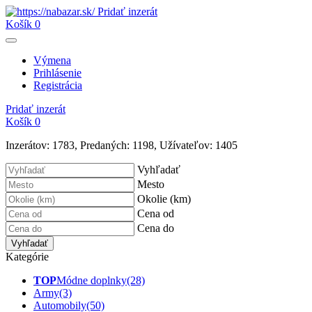
Pridať inzerát
Košík
0
Výmena
Prihlásenie
Registrácia
Pridať inzerát
Košík
0
Inzerátov:
1783
,
Predaných:
1198
,
Užívateľov:
1405
Vyhľadať
Mesto
Okolie (km)
Cena od
Cena do
Vyhľadať
Kategórie
TOP
Módne doplnky
(28)
Army
(3)
Automobily
(50)