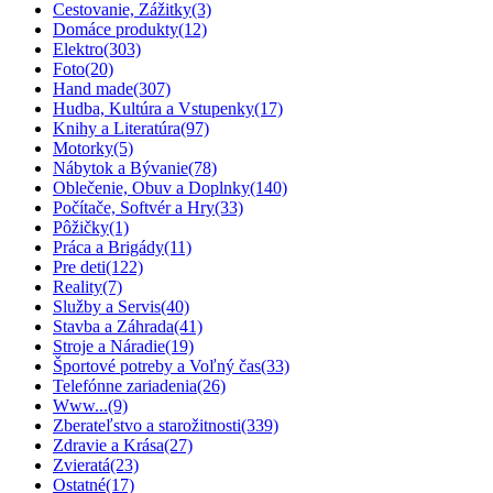
Cestovanie, Zážitky
(3)
Domáce produkty
(12)
Elektro
(303)
Foto
(20)
Hand made
(307)
Hudba, Kultúra a Vstupenky
(17)
Knihy a Literatúra
(97)
Motorky
(5)
Nábytok a Bývanie
(78)
Oblečenie, Obuv a Doplnky
(140)
Počítače, Softvér a Hry
(33)
Pôžičky
(1)
Práca a Brigády
(11)
Pre deti
(122)
Reality
(7)
Služby a Servis
(40)
Stavba a Záhrada
(41)
Stroje a Náradie
(19)
Športové potreby a Voľný čas
(33)
Telefónne zariadenia
(26)
Www...
(9)
Zberateľstvo a starožitnosti
(339)
Zdravie a Krása
(27)
Zvieratá
(23)
Ostatné
(17)