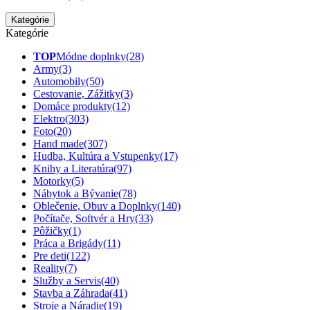
Kategórie
Kategórie
TOP
Módne doplnky
(28)
Army
(3)
Automobily
(50)
Cestovanie, Zážitky
(3)
Domáce produkty
(12)
Elektro
(303)
Foto
(20)
Hand made
(307)
Hudba, Kultúra a Vstupenky
(17)
Knihy a Literatúra
(97)
Motorky
(5)
Nábytok a Bývanie
(78)
Oblečenie, Obuv a Doplnky
(140)
Počítače, Softvér a Hry
(33)
Pôžičky
(1)
Práca a Brigády
(11)
Pre deti
(122)
Reality
(7)
Služby a Servis
(40)
Stavba a Záhrada
(41)
Stroje a Náradie
(19)