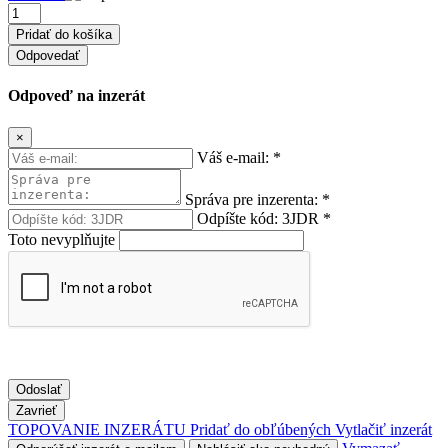
Odpovedať
Odpoveď na inzerát
×
Váš e-mail:
*
Správa pre inzerenta:
*
Odpíšte kód:
3JDR
*
Toto nevyplňujte
Odoslať
Zavrieť
TOPOVANIE INZERÁTU
Pridať do obľúbených
Vytlačiť inzerát