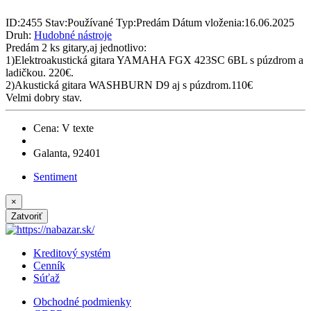
ID:
2455
Stav:
Používané
Typ:
Predám
Dátum vloženia:
16.06.2025
Druh:
Hudobné nástroje
Predám 2 ks gitary,aj jednotlivo:
1)Elektroakustická gitara YAMAHA FGX 423SC 6BL s púzdrom a
ladičkou. 220€.
2)Akustická gitara WASHBURN D9 aj s púzdrom.110€
Velmi dobry stav.
Cena: V texte
Galanta, 92401
Sentiment
×
Zatvoriť
Kreditový systém
Cenník
Súťaž
Obchodné podmienky