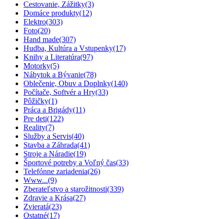
Cestovanie, Zážitky
(3)
Domáce produkty
(12)
Elektro
(303)
Foto
(20)
Hand made
(307)
Hudba, Kultúra a Vstupenky
(17)
Knihy a Literatúra
(97)
Motorky
(5)
Nábytok a Bývanie
(78)
Oblečenie, Obuv a Doplnky
(140)
Počítače, Softvér a Hry
(33)
Pôžičky
(1)
Práca a Brigády
(11)
Pre deti
(122)
Reality
(7)
Služby a Servis
(40)
Stavba a Záhrada
(41)
Stroje a Náradie
(19)
Športové potreby a Voľný čas
(33)
Telefónne zariadenia
(26)
Www...
(9)
Zberateľstvo a starožitnosti
(339)
Zdravie a Krása
(27)
Zvieratá
(23)
Ostatné
(17)