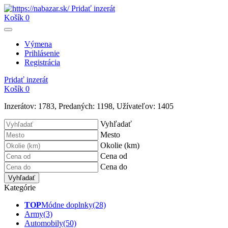
Pridať inzerát
Košík
0
Výmena
Prihlásenie
Registrácia
Pridať inzerát
Košík
0
Inzerátov:
1783
,
Predaných:
1198
,
Užívateľov:
1405
Vyhľadať
Mesto
Okolie (km)
Cena od
Cena do
Vyhľadať
Kategórie
TOP
Módne doplnky
(28)
Army
(3)
Automobily
(50)