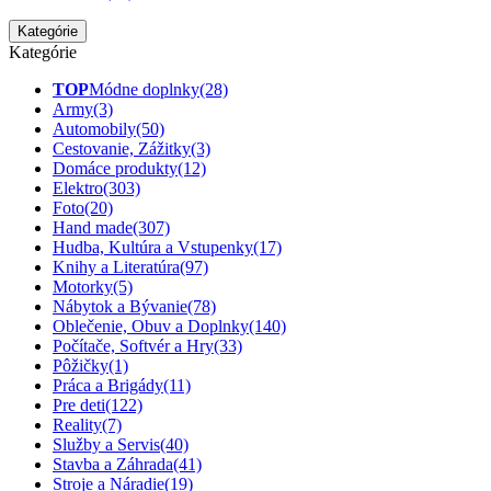
Kategórie
Kategórie
TOP
Módne doplnky
(28)
Army
(3)
Automobily
(50)
Cestovanie, Zážitky
(3)
Domáce produkty
(12)
Elektro
(303)
Foto
(20)
Hand made
(307)
Hudba, Kultúra a Vstupenky
(17)
Knihy a Literatúra
(97)
Motorky
(5)
Nábytok a Bývanie
(78)
Oblečenie, Obuv a Doplnky
(140)
Počítače, Softvér a Hry
(33)
Pôžičky
(1)
Práca a Brigády
(11)
Pre deti
(122)
Reality
(7)
Služby a Servis
(40)
Stavba a Záhrada
(41)
Stroje a Náradie
(19)