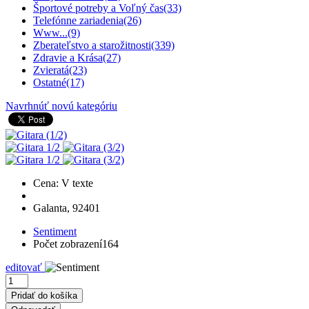
Športové potreby a Voľný čas
(33)
Telefónne zariadenia
(26)
Www...
(9)
Zberateľstvo a starožitnosti
(339)
Zdravie a Krása
(27)
Zvieratá
(23)
Ostatné
(17)
Navrhnúť novú kategóriu
Cena: V texte
Galanta, 92401
Sentiment
Počet zobrazení
164
editovať