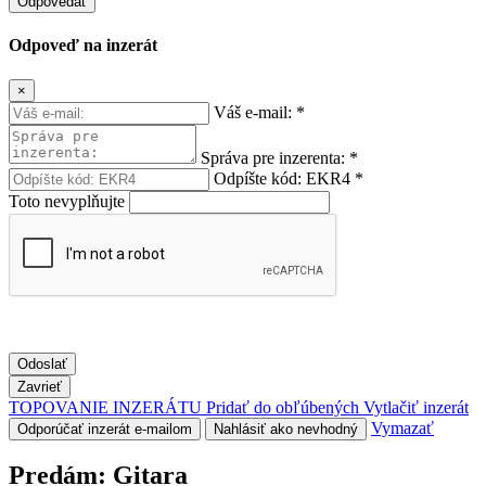
Odpovedať
Odpoveď na inzerát
×
Váš e-mail:
*
Správa pre inzerenta:
*
Odpíšte kód:
EKR4
*
Toto nevyplňujte
Odoslať
Zavrieť
TOPOVANIE INZERÁTU
Pridať do obľúbených
Vytlačiť inzerát
Vymazať
Odporúčať inzerát e-mailom
Nahlásiť ako nevhodný
Predám:
Gitara