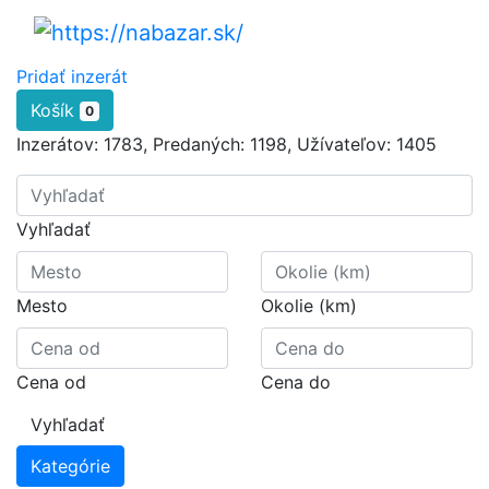
Pridať inzerát
Košík
0
Inzerátov:
1783
,
Predaných:
1198
,
Užívateľov:
1405
Vyhľadať
Mesto
Okolie (km)
Cena od
Cena do
Vyhľadať
Kategórie