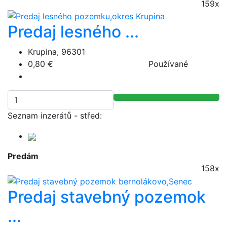
159x
Predaj lesného ...
Krupina, 96301
0,80 €
Používané
Seznam inzerátů - střed:
Predám
158x
Predaj stavebný pozemok
...