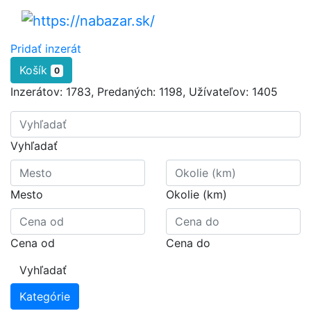
Pridať inzerát
Košík
0
Inzerátov:
1783
,
Predaných:
1198
,
Užívateľov:
1405
Vyhľadať
Mesto
Okolie (km)
Cena od
Cena do
Vyhľadať
Kategórie