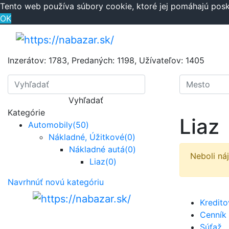
Tento web používa súbory cookie, ktoré jej pomáhajú posky
OK
Inzerátov:
1783
,
Predaných:
1198
,
Užívateľov:
1405
Vyhľadať
Kategórie
Liaz
Automobily
(50)
Nákladné, Úžitkové
(0)
Nákladné autá
(0)
Neboli ná
Liaz
(0)
Navrhnúť novú kategóriu
Kredit
Cenník
Súťaž