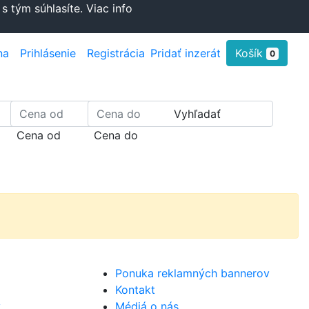
s tým súhlasíte.
Viac info
na
Prihlásenie
Registrácia
Pridať inzerát
Košík
0
Vyhľadať
Cena od
Cena do
Ponuka reklamných bannerov
Kontakt
y
Médiá o nás