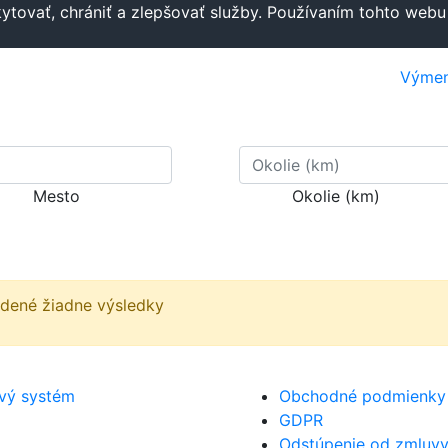
tovať, chrániť a zlepšovať služby. Používaním tohto webu 
Výme
Mesto
Okolie (km)
jdené žiadne výsledky
ový systém
Obchodné podmienky
GDPR
Odstúpenie od zmluv