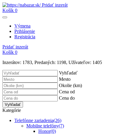
Pridať inzerát
Košík
0
Výmena
Prihlásenie
Registrácia
Pridať inzerát
Košík
0
Inzerátov:
1783
,
Predaných:
1198
,
Užívateľov:
1405
Vyhľadať
Mesto
Okolie (km)
Cena od
Cena do
Vyhľadať
Kategórie
Telefónne zariadenia
(26)
Mobilne telefóny
(7)
Honor
(0)