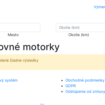
Výme
Mesto
Okolie (km)
ovné motorky
jdené žiadne výsledky
ový systém
Obchodné podmienky
GDPR
Odstúpenie od zmluv