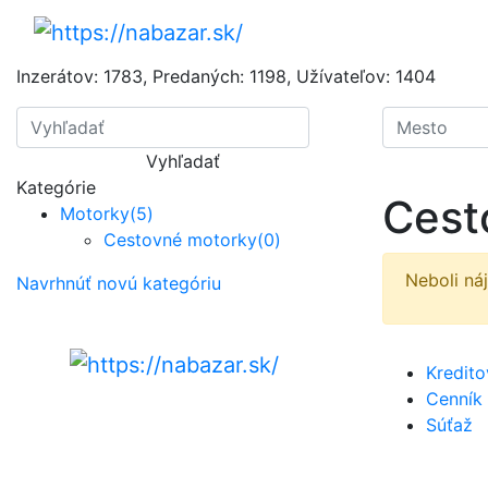
Inzerátov:
1783
,
Predaných:
1198
,
Užívateľov:
1404
Vyhľadať
Kategórie
Cest
Motorky
(5)
Cestovné motorky
(0)
Neboli ná
Navrhnúť novú kategóriu
Kredit
Cenník
Súťaž