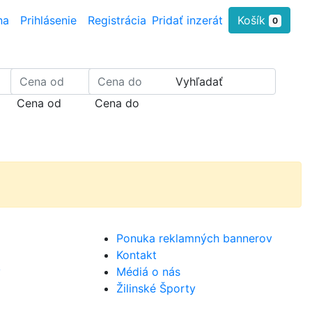
na
Prihlásenie
Registrácia
Pridať inzerát
Košík
0
Vyhľadať
Cena od
Cena do
Ponuka reklamných bannerov
Kontakt
y
Médiá o nás
Žilinské Športy