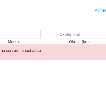
Výme
Mesto
Okolie (km)
a na serveri nenachádza