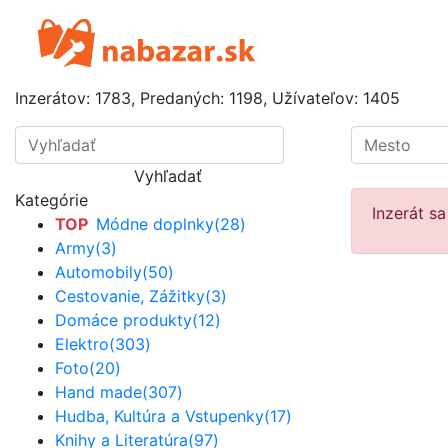
Inzerátov:
1783
,
Predaných:
1198
,
Užívateľov:
1405
Vyhľadať
Kategórie
Inzerát s
TOP
Módne doplnky
(28)
Army
(3)
Automobily
(50)
Cestovanie, Zážitky
(3)
Domáce produkty
(12)
Elektro
(303)
Foto
(20)
Hand made
(307)
Hudba, Kultúra a Vstupenky
(17)
Knihy a Literatúra
(97)