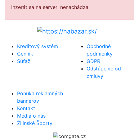
Inzerát sa na serveri nenachádza
Kreditový systém
Obchodné
Cenník
podmienky
Súťaž
GDPR
Odstúpenie od
zmluvy
Ponuka reklamných
bannerov
Kontakt
Médiá o nás
Žilinské Športy