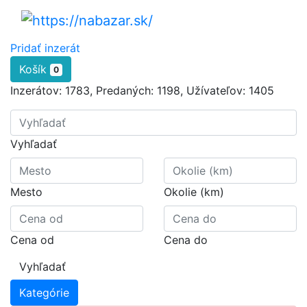
Pridať inzerát
Košík
0
Inzerátov:
1783
,
Predaných:
1198
,
Užívateľov:
1405
Vyhľadať
Mesto
Okolie (km)
Cena od
Cena do
Vyhľadať
Kategórie