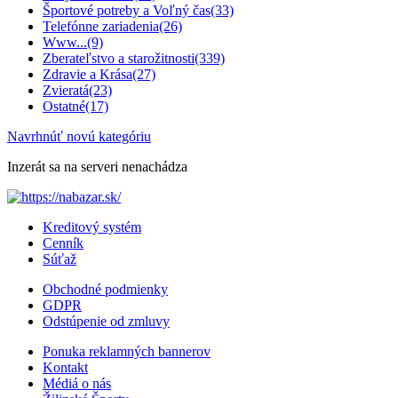
Športové potreby a Voľný čas
(33)
Telefónne zariadenia
(26)
Www...
(9)
Zberateľstvo a starožitnosti
(339)
Zdravie a Krása
(27)
Zvieratá
(23)
Ostatné
(17)
Navrhnúť novú kategóriu
Inzerát sa na serveri nenachádza
Kreditový systém
Cenník
Súťaž
Obchodné podmienky
GDPR
Odstúpenie od zmluvy
Ponuka reklamných bannerov
Kontakt
Médiá o nás