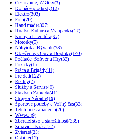
Cestovanie, Zážitky
(3)
Domáce produkty
(12)
Elektro
(303)
Foto
(20)
Hand made
(307)
Hudba, Kultúra a Vstupenky
(17)
Knihy a Literatúra
(97)
Motorky
(5)
Nábytok a Bývanie
(78)
Oblečenie, Obuv a Doplnky
(140)
Počítače, Softvér a Hry
(33)
Pôžičky
(1)
Práca a Brigády
(11)
Pre deti
(122)
Reality
(7)
Služby a Servis
(40)
Stavba a Záhrada
(41)
Stroje a Náradie
(19)
Športové potreby a Voľný čas
(33)
Telefónne zariadenia
(26)
Www...
(9)
Zberateľstvo a starožitnosti
(339)
Zdravie a Krása
(27)
Zvieratá
(23)
Ostatné
(17)