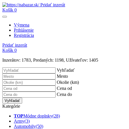
Pridať inzerát
Košík
0
Výmena
Prihlásenie
Registrácia
Pridať inzerát
Košík
0
Inzerátov:
1783
,
Predaných:
1198
,
Užívateľov:
1405
Vyhľadať
Mesto
Okolie (km)
Cena od
Cena do
Vyhľadať
Kategórie
TOP
Módne doplnky
(28)
Army
(3)
Automobily
(50)