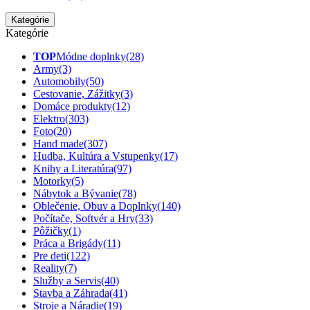
Kategórie
Kategórie
TOP
Módne doplnky
(28)
Army
(3)
Automobily
(50)
Cestovanie, Zážitky
(3)
Domáce produkty
(12)
Elektro
(303)
Foto
(20)
Hand made
(307)
Hudba, Kultúra a Vstupenky
(17)
Knihy a Literatúra
(97)
Motorky
(5)
Nábytok a Bývanie
(78)
Oblečenie, Obuv a Doplnky
(140)
Počítače, Softvér a Hry
(33)
Pôžičky
(1)
Práca a Brigády
(11)
Pre deti
(122)
Reality
(7)
Služby a Servis
(40)
Stavba a Záhrada
(41)
Stroje a Náradie
(19)