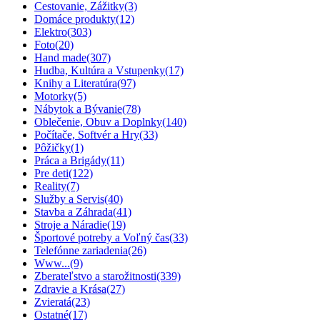
Cestovanie, Zážitky
(3)
Domáce produkty
(12)
Elektro
(303)
Foto
(20)
Hand made
(307)
Hudba, Kultúra a Vstupenky
(17)
Knihy a Literatúra
(97)
Motorky
(5)
Nábytok a Bývanie
(78)
Oblečenie, Obuv a Doplnky
(140)
Počítače, Softvér a Hry
(33)
Pôžičky
(1)
Práca a Brigády
(11)
Pre deti
(122)
Reality
(7)
Služby a Servis
(40)
Stavba a Záhrada
(41)
Stroje a Náradie
(19)
Športové potreby a Voľný čas
(33)
Telefónne zariadenia
(26)
Www...
(9)
Zberateľstvo a starožitnosti
(339)
Zdravie a Krása
(27)
Zvieratá
(23)
Ostatné
(17)