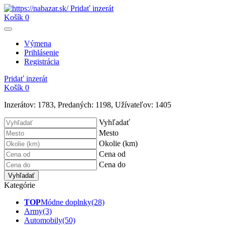
Pridať inzerát
Košík
0
Výmena
Prihlásenie
Registrácia
Pridať inzerát
Košík
0
Inzerátov:
1783
,
Predaných:
1198
,
Užívateľov:
1405
Vyhľadať
Mesto
Okolie (km)
Cena od
Cena do
Vyhľadať
Kategórie
TOP
Módne doplnky
(28)
Army
(3)
Automobily
(50)