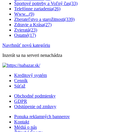
Športové potreby a Voľný čas
(33)
Telefónne zariadenia
(26)
Www...
(9)
Zberateľstvo a starožitnosti
(339)
Zdravie a Krása
(27)
Zvieratá
(23)
Ostatné
(17)
Navrhnúť novú kategóriu
Inzerát sa na serveri nenachádza
Kreditový systém
Cenník
Súťaž
Obchodné podmienky
GDPR
Odstúpenie od zmluvy
Ponuka reklamných bannerov
Kontakt
Médiá o nás